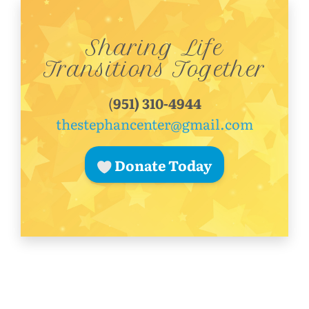
Sharing Life
Transitions Together
(
951) 310-4944
thestephancenter@gmail.com
Donate Today