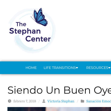
Skip to content
HOME
LIFE TRANSITIONS
RESOURCES
Siendo Un Buen Oy
febrero 7, 2018
/
Victoria Stephan
/
Sanación Emoc