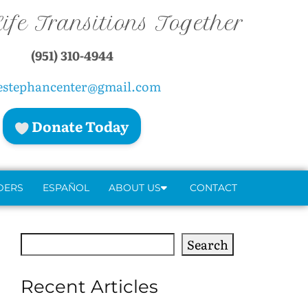
ife Transitions Together
(951) 310-4944
estephancenter@gmail.com
Donate Today
DERS
ESPAÑOL
ABOUT US
CONTACT
Search
Search
Recent Articles